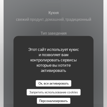
Кухня
свежий продукт, домашний, традиционный
Тип заведения
паб
Этот сайт использует кукис
Услуги
и позволяет вам
контролировать сервисы
Доступ для инвалидов, терраса, ВАЙ-ФАЙ
которые вы хотите
активировать
Способы оплаты
Apple Pay, Paiement Sans Contact, Eurocard /
Ок, все активировать
Mastercard, ресторан Titres, Денежные
Запретить использование cookies
средства, виза, проверки, American Express,
Персонализировать
Дебетовая карточка