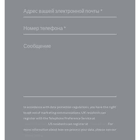
In accordance with data protection regulations, you have the right
to opt out of marketing communications. UK residents can
register with the Telephone Preference Service at
tpsonline.org.uk
. US residents can register at
donotcall.gov
. For
more information about how we process your data, please see our
privacy policy
.