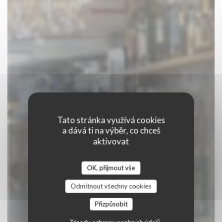
Tato stránka využívá cookies
a dává ti na výběr, co chceš
aktivovat
BISTRO NOVA
OK, přijmout vše
|
ROUEN
Odmítnout všechny cookies
Přizpůsobit
REZERVOVAT STŮL