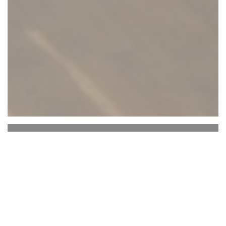
BISTRO NOVA
V teplém, jedinečném a nekonvenčním prostředí
přijďte ochutnat naše jídla připravovaná denně z
místních, čerstvých a sezónních produktů.